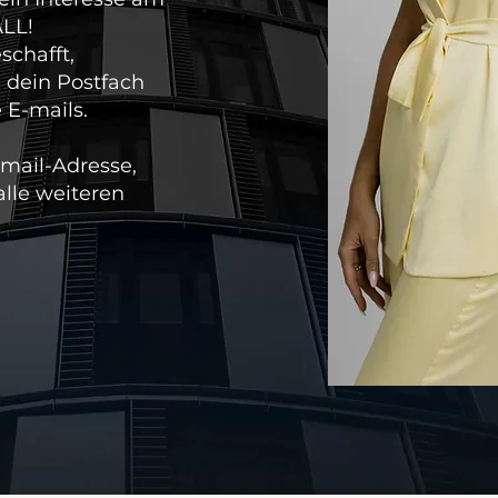
LL!
schafft,
n dein Postfach
 E-mails.
Email-Adresse,
alle weiteren